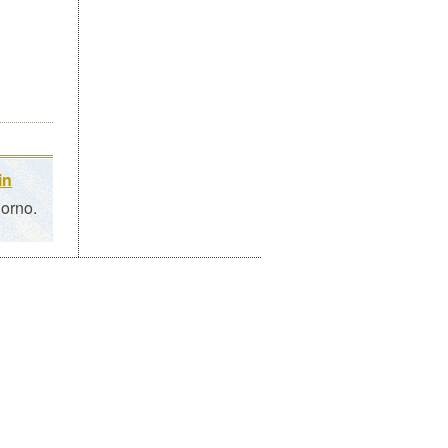
in
iorno.