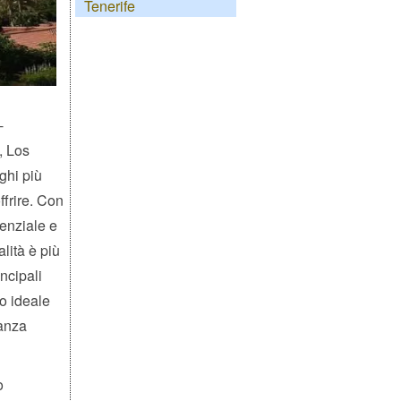
Tenerife
-
, Los
ghi più
offrire. Con
denziale e
lità è più
incipali
to ideale
anza
o