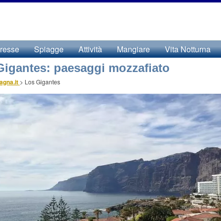
eresse
Spiagge
Attività
Mangiare
Vita Notturna
Gigantes: paesaggi mozzafiato
agna.it
>
Los Gigantes