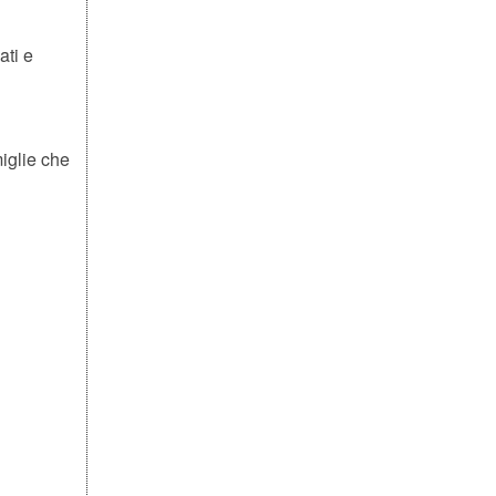
ati e
iglie che