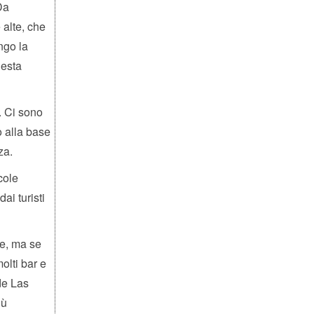
Da
 alte, che
ngo la
uesta
. Ci sono
o alla base
za.
cole
ai turisti
te, ma se
olti bar e
de Las
iù