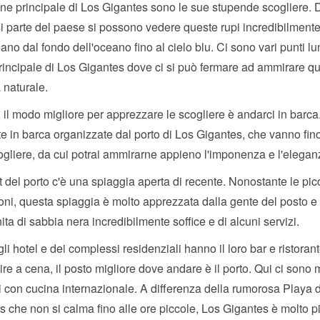
ione principale di Los Gigantes sono le sue stupende scogliere. 
i parte del paese si possono vedere queste rupi incredibilmente
gano dal fondo dell'oceano fino al cielo blu. Ci sono vari punti lu
rincipale di Los Gigantes dove ci si può fermare ad ammirare q
 naturale.
, il modo migliore per apprezzare le scogliere è andarci in barca
te in barca organizzate dal porto di Los Gigantes, che vanno fin
ogliere, da cui potrai ammirarne appieno l'imponenza e l'elegan
 del porto c'è una spiaggia aperta di recente. Nonostante le pic
ni, questa spiaggia è molto apprezzata dalla gente del posto e d
nita di sabbia nera incredibilmente soffice e di alcuni servizi.
gli hotel e dei complessi residenziali hanno il loro bar e ristoran
ire a cena, il posto migliore dove andare è il porto. Qui ci sono m
ti con cucina internazionale. A differenza della rumorosa Playa 
 che non si calma fino alle ore piccole, Los Gigantes è molto p