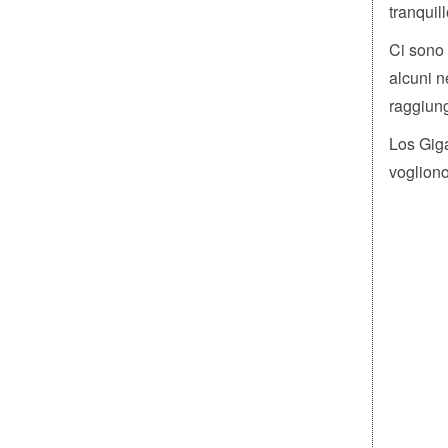
tranquil
Ci sono 
alcuni n
raggiung
Los Giga
vogliono