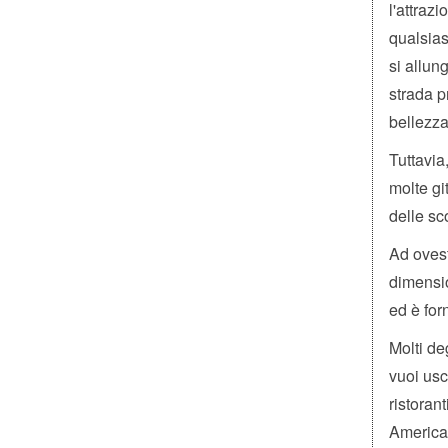
l'attraz
qualsias
si allun
strada p
bellezza
Tuttavia
molte gi
delle sc
Ad ovest
dimensio
ed è for
Molti de
vuoi usc
ristoran
Americas