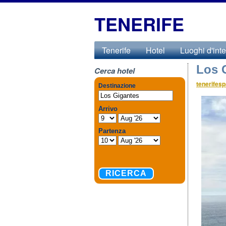
TENERIFE
Tenerife
Hotel
Luoghi d'int
Los 
Cerca hotel
tenerifesp