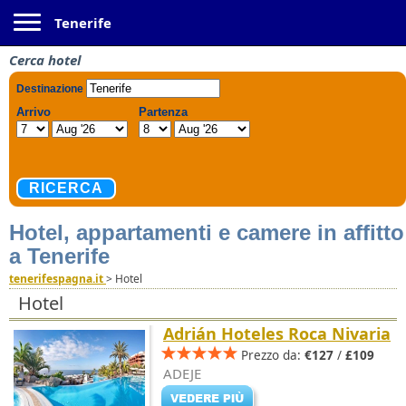
Toggle navigation
Tenerife
Cerca hotel
Hotel, appartamenti e camere in affitto
a Tenerife
tenerifespagna.it
>
Hotel
Hotel
Adrián Hoteles Roca Nivaria
Prezzo da:
€127
/
£109
ADEJE