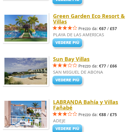
Green Garden Eco Resort &
Villas
Prezzo da:
€67
/
£57
PLAYA DE LAS AMERICAS
Sun Bay Villas
Prezzo da:
€77
/
£66
SAN MIGUEL DE ABONA
LABRANDA Bahía y Villas
Fañabé
Prezzo da:
€88
/
£75
ADEJE