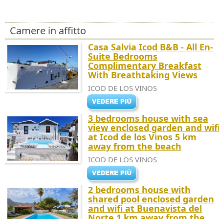
Camere in affitto
Casa Salvia Icod B&B - All En-
Suite Bedrooms
Complimentary Breakfast
With Breathtaking Views
ICOD DE LOS VINOS
3 bedrooms house with sea
view enclosed garden and wif
at Icod de los Vinos 5 km
away from the beach
ICOD DE LOS VINOS
2 bedrooms house with
shared pool enclosed garden
and wifi at Buenavista del
Norte 1 km away from the