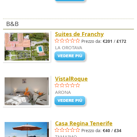
B&B
Suites de Franchy
Prezzo da:
€201
/
£172
LA OROTAVA
VistalRoque
ARONA
Casa Regina Tenerife
Prezzo da:
€40
/
£34
TAMAIMO