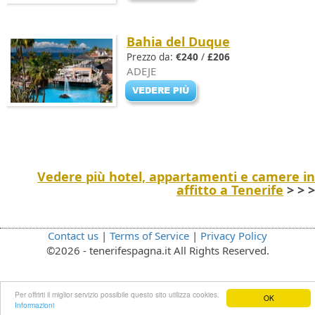
Bahia del Duque
Prezzo da:
€240
/
£206
ADEJE
Vedere più hotel, appartamenti e camere in
affitto a Tenerife
> > >
Contact us
|
Terms of Service
|
Privacy Policy
©2026 - tenerifespagna.it All Rights Reserved.
Per offrirti il miglior servizio possibile questo sito utilizza cookies.
OK
Informazioni