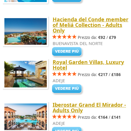
Hacienda del Conde member
of Meliá Collection - Adults
Only
Prezzo da:
€92
/
£79
BUENAVISTA DEL NORTE
Royal Garden Villas, Luxury
Hotel
Prezzo da:
€217
/
£186
ADEJE
Iberostar Grand El Mirador -
Adults Only
Prezzo da:
€164
/
£141
ADEJE