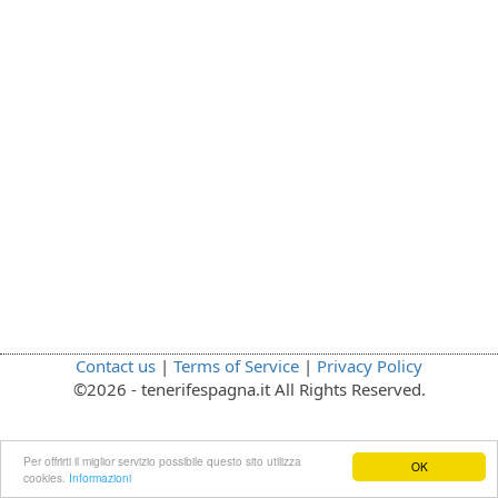
Contact us
|
Terms of Service
|
Privacy Policy
©2026 - tenerifespagna.it All Rights Reserved.
Per offrirti il miglior servizio possibile questo sito utilizza
OK
cookies.
Informazioni