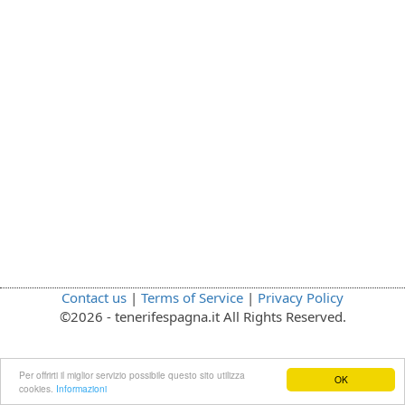
Contact us
|
Terms of Service
|
Privacy Policy
©2026 - tenerifespagna.it All Rights Reserved.
Per offrirti il miglior servizio possibile questo sito utilizza
OK
cookies.
Informazioni